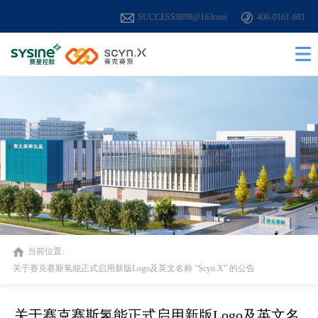
SUCCESS9898@163com
400-0161-681
当前位置:
关于赛克赛斯氢能正式启用新版Logo及英文名称 “Scyn.X” 的公告
关于赛克赛斯氢能正式启用新版Logo及英文名