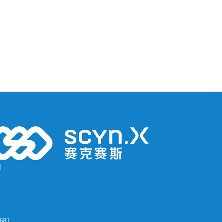
司
681