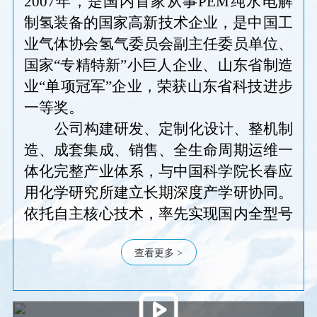
2007年，是国内首家从事PEM纯水电解
制氢装备的国家高新技术企业，
是中国工
业气体协会氢气委员会副主任委员单位、
国家
“专精特新”小巨人企业、山东省制造
业“单项冠军”企业
，
荣获山
东省科技进步
一等奖
。
公司构建研发、定制化设计、整机制
造、成套集成、销售、全生命周期运维一
体化完整产业体系，与中国科学院长春应
用化学研究所建立长期深度产学研协同。
依托自主核心技术，率先实现国内全型号
PEM 制氢电堆国产化全覆盖，彻底打破
国外在质子交换膜、膜电极、电解电堆、
查看更多 >
高精度纯化模组等关键零部件与成套工艺
的长期技术垄断。