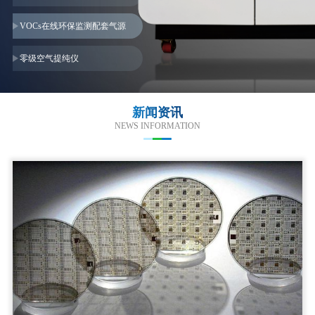
全国首位。
公司先后
参与
2
项
“十三五”国家重点
研发计划氢能重大专项，承担1项“十四
VOCs在线环保监测配套气源
五”国家重点研发计划氢能重大专项，承
零级空气提纯仪
担省级科技项目
5
项，参与制定国家标准
4
项，
主导制定
PEM制氢技术团体标准
2
项，
其中
2018年国家重点研发计划项目成
新闻资讯
NEWS INFORMATION
果“MW级固体聚合物电解质电解制氢装
置”技术水平
被科技部鉴定为
国际先进，
国内领先
；
配套自研超纯纯化模组技术，
填补国内高端电子、金刚石行业国产高纯
气源成套设备空白。