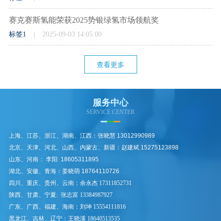
赛克赛斯氢能荣获2025势银绿氢市场领航奖
标签1
2025-09-03 14:05:00
查看更多
服务中心
SERVICE CENTER
上海、江苏、浙江、湖南、江西
：张晓慧 13012990989
北京、天津、河北、山西、内蒙古、新疆：赵建斌 15275123898
山东、河南： 李阳 18605311895
湖北、安徽、青海：姜晓萌 18764110726
四川、重庆、贵州、云南
：
余永杰 17311852731
陕西、甘肃、宁夏:
张志富 13384987927
广东、广西、福建、海南：
刘坤 15554111816
黑龙江、吉林、辽宁：王晓溪
18640513535