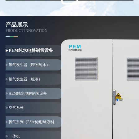
公司自研一体化超纯制氢系统，设备
可稳定产出
6N~9N 级超高纯氢气，痕量
氧、水分、
氮、
颗粒物、碳氢杂质控制至
产品展示
ppb 级别，完美匹配严苛电子级用气标
PRODUCT INNOVATION
准，可一站式为客户提供绿氢 “制、储、
加
、用
” 全链条定制化解决方案，兼顾大
PEM纯水电解制氢设备
型风光绿氢工程
、
氢能应用整合及工业化
了解更多 >
氢气发生器（PEM纯水）
超高纯气源需求。
产品广泛应用于风光耦
合储能、化工领域减碳、制加氢一体站、
氢气发生器（碱液）
电子
半导体、
金刚石（培育钻石）、
医
药、
精细化工、
电力、冶金等领域，与
中
AEM纯水电解制氢设备
石化、中石油、
国家能源、
国家电投、
中
空气系列
核集团、
日本丰田、美国苹果
等一批国内
外龙头企业开展项目合作，
在
PEM
水电解
氮气系列（PSA制氮/碱液制氮）
制氢产品细分领域
市场占有率达
70%，
居
一体机